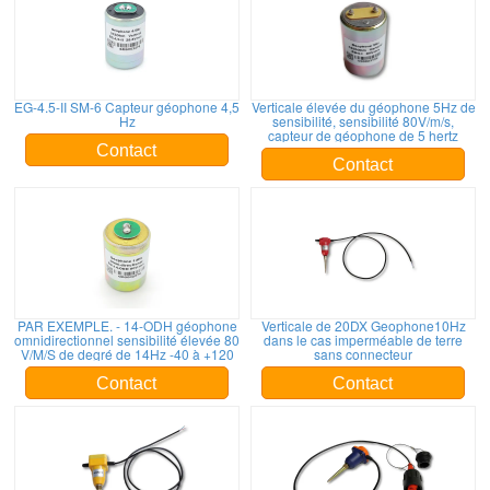
EG-4.5-II SM-6 Capteur géophone 4,5
Verticale élevée du géophone 5Hz de
Hz
sensibilité, sensibilité 80V/m/s,
capteur de géophone de 5 hertz
Contact
Contact
PAR EXEMPLE. - 14-ODH géophone
Verticale de 20DX Geophone10Hz
omnidirectionnel sensibilité élevée 80
dans le cas imperméable de terre
V/M/S de degré de 14Hz -40 à +120
sans connecteur
Contact
Contact