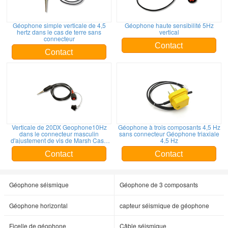
Géophone simple verticale de 4,5
Géophone haute sensibilité 5Hz
hertz dans le cas de terre sans
vertical
connecteur
Contact
Contact
Verticale de 20DX Geophone10Hz
Géophone à trois composants 4,5 Hz
dans le connecteur masculin
sans connecteur Géophone triaxiale
d'ajustement de vis de Marsh Case
4,5 Hz
Terminated With KCK
Contact
Contact
Géophone séismique
Géophone de 3 composants
Géophone horizontal
capteur séismique de géophone
Ficelle de géophone
Câble séismique