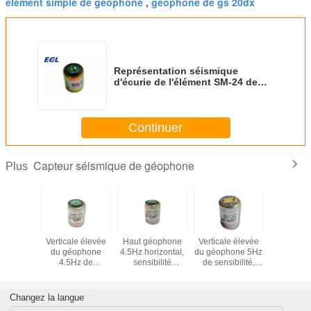
élément simple de géophone
géophone de gs 20dx
,
Représentation séismique
d'écurie de l'élément SM-24 de
géophone de haute précision
Continuer
Capteur séismique de géophone
Plus
ophone
Verticale élevée
Haut géophone
Verticale élevée
EG-15-
rizontal,
du géophone
4.5Hz horizontal,
du géophone 5Hz
géoph
ur de
4.5Hz de
sensibilité
de sensibilité,
omnidirec
e de 4,5
sensibilité,
100V/m/s de
sensibilité
à 15 
nsibilité
sensibilité
sensibilité
80V/m/s, capteur
V/m/s
100V/m/s
de géophone de 5
Changez la langue
hertz