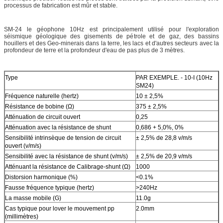
processus de fabrication est mûr et stable.
SM-24 le géophone 10Hz est principalement utilisé pour l'exploration
séismique géologique des gisements de pétrole et de gaz, des bassins
houillers et des Geo-minerais dans la terre, les lacs et d'autres secteurs avec la
profondeur de terre et la profondeur d'eau de pas plus de 3 mètres.
Type
PAR EXEMPLE. - 10-I (10Hz
SM24)
Fréquence naturelle (hertz)
10 ± 2,5%
Résistance de bobine (Ω)
375 ± 2,5%
Atténuation de circuit ouvert
0,25
Atténuation avec la résistance de shunt
0,686 + 5,0%, 0%
Sensibilité intrinsèque de tension de circuit
± 2,5% de 28,8 v/m/s
ouvert (v/m/s)
Sensibilité avec la résistance de shunt (v/m/s)
± 2,5% de 20,9 v/m/s
Atténuant la résistance de Calibrage-shunt (Ω)
1000
Distorsion harmonique (%)
<0.1%
Fausse fréquence typique (hertz)
>240Hz
La masse mobile (G)
11.0g
Cas typique pour lover le mouvement pp
2.0mm
(millimètres)