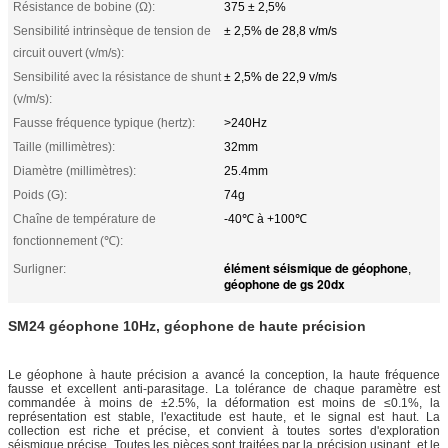
Résistance de bobine (Ω):
375 ± 2,5%
Sensibilité intrinsèque de tension de
± 2,5% de 28,8 v/m/s
circuit ouvert (v/m/s):
Sensibilité avec la résistance de shunt
± 2,5% de 22,9 v/m/s
(v/m/s):
Fausse fréquence typique (hertz):
>240Hz
Taille (millimètres):
32mm
Diamètre (millimètres):
25.4mm
Poids (G):
74g
Chaîne de température de
-40℃ à +100℃
fonctionnement (℃):
élément séismique de géophone
Surligner:
,
géophone de gs 20dx
SM24 géophone 10Hz, géophone de haute précision
Le géophone à haute précision a avancé la conception, la haute fréquence
fausse et excellent anti-parasitage. La tolérance de chaque paramètre est
commandée à moins de ±2.5%, la déformation est moins de ≤0.1%, la
représentation est stable, l'exactitude est haute, et le signal est haut. La
collection est riche et précise, et convient à toutes sortes d'exploration
séismique précise. Toutes les pièces sont traitées par la précision usinant, et le