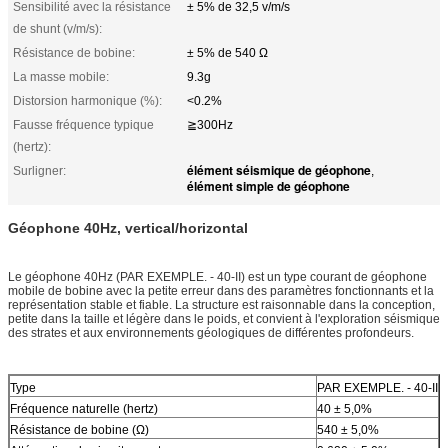
Sensibilité avec la résistance
± 5% de 32,5 v/m/s
de shunt (v/m/s):
Résistance de bobine:
± 5% de 540 Ω
La masse mobile:
9.3g
Distorsion harmonique (%):
<0.2%
Fausse fréquence typique
≧300Hz
(hertz):
élément séismique de géophone
Surligner:
,
élément simple de géophone
Géophone 40Hz, vertical/horizontal
Le géophone 40Hz (PAR EXEMPLE. - 40-II) est un type courant de géophone
mobile de bobine avec la petite erreur dans des paramètres fonctionnants et la
représentation stable et fiable. La structure est raisonnable dans la conception,
petite dans la taille et légère dans le poids, et convient à l'exploration séismique
des strates et aux environnements géologiques de différentes profondeurs.
Type
PAR EXEMPLE. - 40-II
Fréquence naturelle (hertz)
40 ± 5,0%
Résistance de bobine (Ω)
540 ± 5,0%