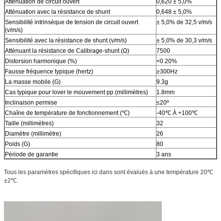
Atténuation de circuit ouvert
0,620 ± 5,0%
Atténuation avec la résistance de shunt
0,648 ± 5,0%
Sensibilité intrinsèque de tension de circuit ouvert
± 5,0% de 32,5 v/m/s
(v/m/s)
Sensibilité avec la résistance de shunt (v/m/s)
± 5,0% de 30,3 v/m/s
Atténuant la résistance de Calibrage-shunt (Ω)
7500
Distorsion harmonique (%)
<0.20%
Fausse fréquence typique (hertz)
≥300Hz
La masse mobile (G)
9.3g
Cas typique pour lover le mouvement pp (millimètres)
1.8mm
Inclinaison permise
≤20º
Chaîne de température de fonctionnement (℃)
-40℃ À +100℃
Taille (millimètres)
32
Diamètre (millimètre)
26
Poids (G)
80
Période de garantie
3 ans
Tous les paramètres spécifiques ici dans sont évalués à une température 20℃
±2℃.