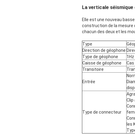
La verticale séismique
Elle est une nouveau basse 
construction de la mesure d
chacun des deux et les mou
Type
Géo
Direction de géophone
Dire
Type de géophone
1Hz
Caisse de géophone
Cas 
Transitoire
Tran
Nor
Entrée
Dia
disp
Agra
Clip
Conn
Type de connecteur
feme
Conn
les 
Type