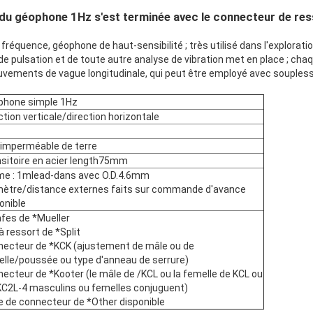
 du géophone 1Hz s'est terminée avec le connecteur de res
fréquence, géophone de haut-sensibilité ; très utilisé dans l'explorati
e pulsation et de toute autre analyse de vibration met en place ; chaq
vements de vague longitudinale, qui peut être employé avec soupless
phone simple 1Hz
ction verticale/direction horizontale
imperméable de terre
sitoire en acier length75mm
me : 1mlead-dans avec O.D.4.6mm
mètre/distance externes faits sur commande d'avance
onible
fes de *Mueller
 à ressort de *Split
ecteur de *KCK (ajustement de mâle ou de
lle/poussée ou type d'anneau de serrure)
ecteur de *Kooter (le mâle de /KCL ou la femelle de KCL ou
KC2L-4 masculins ou femelles conjuguent)
 de connecteur de *Other disponible