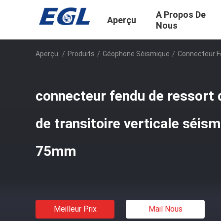
A Propos De
Aperçu
Nous
Aperçu
/
Produits
/
Géophone Séismique
/
Connecteur F
connecteur fendu de ressort
de transitoire verticale séis
75mm
Meilleur Prix
Mail Nous