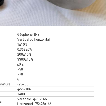
Géophone 1Hz
Vertical ou horizontal
1±10%
0.36±20%
s
200±10%
3300±10%
≤0.2
>50
770
6
érature
-25~55
φ65×106
1400
Verticale : φ75×166
as
Horizontal : 75×75×166