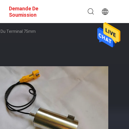
Demande De
Soumission
e Du Terminal 75mm