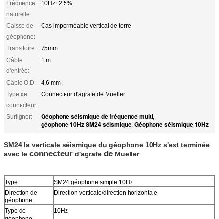
Fréquence
10Hz±2.5%
naturelle:
Caisse de
Cas imperméable vertical de terre
géophone:
Transitoire:
75mm
Câble
1 m
d'entrée:
Câble O.D:
4,6 mm
Type de
Connecteur d'agrafe de Mueller
connecteur:
Géophone séismique de fréquence multi
Surligner:
,
géophone 10Hz SM24 séismique
Géophone séismique 10Hz
,
SM24 la verticale séismique du géophone 10Hz s'est terminée
connecteur
de
avec le
d'agrafe
Mueller
Type
SM24 géophone simple 10Hz
Direction de
Direction verticale/direction horizontale
géophone
Type de
10Hz
géophone