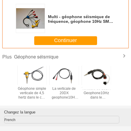
Multi - géophone séismique de
fréquence, géophone 10Hz SM24
séismique
Continuer
Géophone séismique
Plus
icale
Géophone simple
La verticale de
Verticale de 20DX
Géophone
que du
verticale de 4,5
20DX
Geophone10Hz
sensibili
e 4.5Hz
hertz dans le cas
geophone10Hz
dans le
verti
c le
de terre sans
en Marsh Case
connecteur
cteur
connecteur
s'est terminée
masculin
fes de
avec le
d'ajustement de
Changez la langue
 avec le
connecteur
vis de Marsh
 chef de
d'agrafes de
Case Terminated
French
m
Muller
With KCK