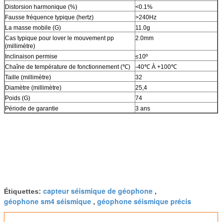
Distorsion harmonique (%)
<0.1%
Fausse fréquence typique (hertz)
>240Hz
La masse mobile (G)
11.0g
Cas typique pour lover le mouvement pp
2.0mm
(millimètre)
Inclinaison permise
≤10º
Chaîne de température de fonctionnement (℃)
-40℃ À +100℃
Taille (millimètre)
32
Diamètre (millimètre)
25,4
Poids (G)
74
Période de garantie
3 ans
capteur séismique de géophone
Étiquettes:
,
géophone sm4 séismique
géophone séismique précis
,