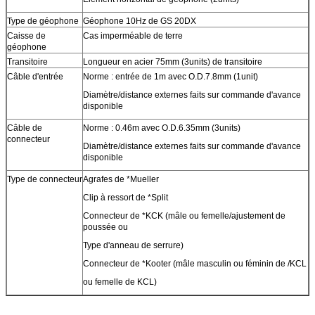
Type de géophone
Géophone 10Hz de GS 20DX
Caisse de
Cas imperméable de terre
géophone
Transitoire
Longueur en acier 75mm (3units) de transitoire
Câble d'entrée
Norme : entrée de 1m avec O.D.7.8mm (1unit)
Diamètre/distance externes faits sur commande d'avance
disponible
Câble de
Norme : 0.46m avec O.D.6.35mm (3units)
connecteur
Diamètre/distance externes faits sur commande d'avance
disponible
Type de connecteur
Agrafes de *Mueller
Clip à ressort de *Split
Connecteur de *KCK (mâle ou femelle/ajustement de
poussée ou
Type d'anneau de serrure)
Connecteur de *Kooter (mâle masculin ou féminin de /KCL
ou femelle de KCL)