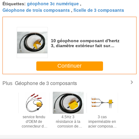
géophone 3c numérique
Étiquettes:
,
Géophone de trois composants
ficelle de 3 composants
,
10 géophone composant d'hertz
3, diamètre extérieur fait sur
commande de géophone de GS
20DX
Continuer
Géophone de 3 composants
Plus
ecteur
service fendu
4.5Hz 3
3 cas
Géophone 
ant de
d'OEM de
résistance à la
imperméable en
composan
nsibilité
connecteur de
corrosion de
acier composant
Hz s
ter de
clips à ressort de
ficelle de
de terre de la
connec
teur du
géophone du
géophone de
longueur 75mm
Géoph