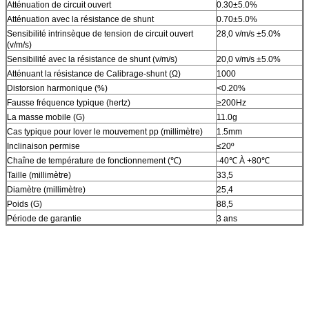
Atténuation de circuit ouvert
0.30±5.0%
Atténuation avec la résistance de shunt
0.70±5.0%
Sensibilité intrinsèque de tension de circuit ouvert
28,0 v/m/s ±5.0%
(v/m/s)
Sensibilité avec la résistance de shunt (v/m/s)
20,0 v/m/s ±5.0%
Atténuant la résistance de Calibrage-shunt (Ω)
1000
Distorsion harmonique (%)
<0.20%
Fausse fréquence typique (hertz)
≥200Hz
La masse mobile (G)
11.0g
Cas typique pour lover le mouvement pp (millimètre)
1.5mm
Inclinaison permise
≤20º
Chaîne de température de fonctionnement (℃)
-40℃ À +80℃
Taille (millimètre)
33,5
Diamètre (millimètre)
25,4
Poids (G)
88,5
Période de garantie
3 ans