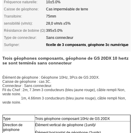
Fréquence naturelle:
10±5.0%
Caisse de géophone:
Cas imperméable de terre
Transitoire:
75mm
sensibilité (v/m/s):
28,0 v/m/s ±5%
Résistance de bobine (Ω):
395±5.0%
Type de connecteur:
Sans connecteur
ficelle de 3 composants
géophone 3c numérique
Surligner:
,
Trois géophones composants, géophone de GS 20DX 10 hertz
se sont terminés sans connecteur
Élément de géophone : Géophone 10Hz, 3Pcs de GS 20DX.
Caisse de géophone : cas 3C.
Connecteur : Sans connecteur.
Fil du Chef : 2m, 7.3mm 3 conducteurs (bleu jaune rouge), câble rempli Non,
veste noire.
1m, 4.66mm 3 conducteurs (bleu jaune rouge), câble rempli Non,
veste noire.
Type
Trois géophone composant 10Hz de GS 20DX
Direction de
Élément vertical de géophone (1unit)/
géophone
Élément horizontal de géophone (2units)