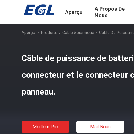
A Propos De
Aperçu
Nous
Aperçu
/
Produits
/
Câble Séismique
/
Câble De Puissanc
Câble de puissance de batteri
connecteur et le connecteur 
panneau.
Meilleur Prix
Mail Nous