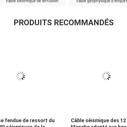
câble séismique de diffusion
câble géophysique d'enquê
PRODUITS RECOMMANDÉS
se fendue de ressort du
Câble séismique des 12
30 séismiques de la
Manche adapté aux bes