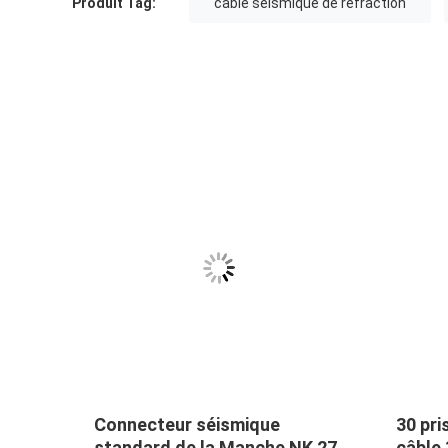
Produit Tag:
câble séismique de réfraction
n/la
Connecteur séismique
30 pri
e 24
standard de la Manche NK 27
câble 