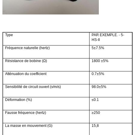
Type
PAR EXEMPLE. - 5-
HS-II
Fréquence naturelle
(hertz)
5±7.5%
Résistance de bobine
(Ω)
1800 ±5%
Atténuation du coefficient
0.7±5%
Sensibilité de circuit ouvert
(v/m/s)
98.0±5%
Déformation
(%)
≤0.1
Fausse fréquence
(hertz)
≥250
La masse en mouvement
(G)
15,8