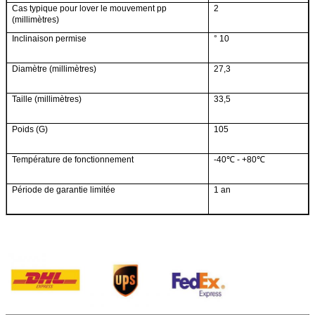
Cas typique
pour lover le mouvement pp
2
(millimètres)
Inclinaison permise
° 10
Diamètre
(millimètres)
27,3
Taille
(millimètres)
33,5
Poids
(G)
105
Température de fonctionnement
-40℃ - +80℃
Période de garantie limitée
1
an