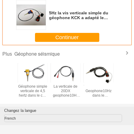
5Hz la vis verticale simple du
géophone KCK a adapté le
connecteur masculin
Continuer
Géophone séismique
Plus
icale
Géophone simple
La verticale de
Verticale de 20DX
Géophone
que du
verticale de 4,5
20DX
Geophone10Hz
sensibili
e 4.5Hz
hertz dans le cas
geophone10Hz
dans le
verti
c le
de terre sans
en Marsh Case
connecteur
cteur
connecteur
s'est terminée
masculin
fes de
avec le
d'ajustement de
Changez la langue
 avec le
connecteur
vis de Marsh
 chef de
d'agrafes de
Case Terminated
French
m
Muller
With KCK