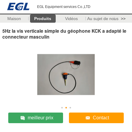
EGL Equipment services Co.,LTD
Maison
Produits
Vidéos
Au sujet de nous
>>
5Hz la vis verticale simple du géophone KCK a adapté le
connecteur masculin
meilleur prix
Contact