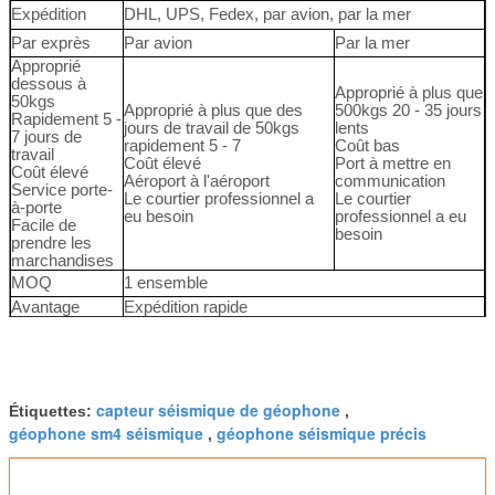
Expédition
DHL, UPS, Fedex, par avion, par la mer
Par exprès
Par avion
Par la mer
Approprié
dessous à
Approprié à plus que
50kgs
Approprié à plus que des
500kgs 20 - 35 jours
Rapidement 5 -
jours de travail de 50kgs
lents
7 jours de
rapidement 5 - 7
Coût bas
travail
Coût élevé
Port à mettre en
Coût élevé
Aéroport à l'aéroport
communication
Service porte-
Le courtier professionnel a
Le courtier
à-porte
eu besoin
professionnel a eu
Facile de
besoin
prendre les
marchandises
MOQ
1 ensemble
Avantage
Expédition rapide
Paquet
Emballé par le carton
Virement bancaire, Paypal, Western Union,
Paiement
salaire d'Alibaba
WhatsApp
+86 13991313681
Wechat
+86 13991313681
capteur séismique de géophone
Étiquettes:
,
géophone sm4 séismique
géophone séismique précis
,