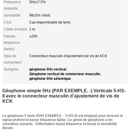
Fréquence
5Hz±7.5%
naturelle:
Sensibilité:
98±5% V/m/s
CAS:
Cas imperméable de terre
Câble d'entrée:
1 m
Fausse
≥250
fréquence
(hertz):
Type de
Connecteur masculin d'ajustement de vis de KCK
connecteur:
géophone 5Hz vertical
Surligner:
,
Géophone vertical de connecteur masculin
,
géophone 5Hz séismique
Géophone simple 5Hz (PAR EXEMPLE. -) Verticale 5-HS-
II avec le connecteur masculin d'ajustement de vis de
KCK
Le géophone 5 hertz (PAR EXEMPLE. - 5-HS-II) est employé pour recevoir le
signal profond et basse fréquence faible. Ce genre de géophone a les
caractères suivants : Déformation basse fréquence et basse et sensibilité
élevée.