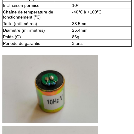
Inclinaison permise
10º
Chaîne de température de
-40℃ à +100℃
fonctionnement (℃)
Taille (millimètres)
33.5mm
Diamètre (millimètres)
25.4mm
Poids (G)
86g
Période de garantie
3 ans