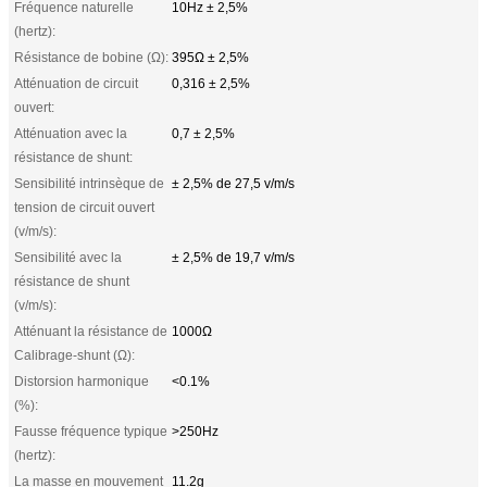
Fréquence naturelle
10Hz ± 2,5%
(hertz):
Résistance de bobine (Ω):
395Ω ± 2,5%
Atténuation de circuit
0,316 ± 2,5%
ouvert:
Atténuation avec la
0,7 ± 2,5%
résistance de shunt:
Sensibilité intrinsèque de
± 2,5% de 27,5 v/m/s
tension de circuit ouvert
(v/m/s):
Sensibilité avec la
± 2,5% de 19,7 v/m/s
résistance de shunt
(v/m/s):
Atténuant la résistance de
1000Ω
Calibrage-shunt (Ω):
Distorsion harmonique
<0.1%
(%):
Fausse fréquence typique
>250Hz
(hertz):
La masse en mouvement
11.2g