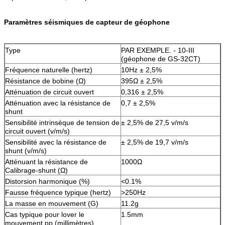
Paramètres séismiques de capteur de géophone
Type
PAR EXEMPLE. - 10-III
(géophone de GS-32CT)
Fréquence naturelle (hertz)
10Hz ± 2,5%
Résistance de bobine (Ω)
395Ω ± 2,5%
Atténuation de circuit ouvert
0,316 ± 2,5%
Atténuation avec la résistance de
0,7 ± 2,5%
shunt
Sensibilité intrinsèque de tension de
± 2,5% de 27,5 v/m/s
circuit ouvert (v/m/s)
Sensibilité avec la résistance de
± 2,5% de 19,7 v/m/s
shunt (v/m/s)
Atténuant la résistance de
1000Ω
Calibrage-shunt (Ω)
Distorsion harmonique (%)
<0.1%
Fausse fréquence typique (hertz)
>250Hz
La masse en mouvement (G)
11.2g
Cas typique pour lover le
1.5mm
mouvement pp (millimètres)