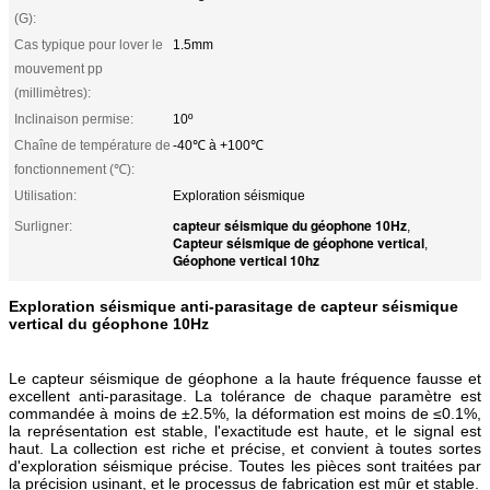
(G):
Cas typique pour lover le
1.5mm
mouvement pp
(millimètres):
Inclinaison permise:
10º
Chaîne de température de
-40℃ à +100℃
fonctionnement (℃):
Utilisation:
Exploration séismique
capteur séismique du géophone 10Hz
Surligner:
,
Capteur séismique de géophone vertical
,
Géophone vertical 10hz
Exploration séismique anti-parasitage de capteur séismique
vertical du géophone 10Hz
Le capteur séismique de géophone a la haute fréquence fausse et
excellent anti-parasitage. La tolérance de chaque paramètre est
commandée à moins de ±2.5%, la déformation est moins de ≤0.1%,
la représentation est stable, l'exactitude est haute, et le signal est
haut. La collection est riche et précise, et convient à toutes sortes
d'exploration séismique précise. Toutes les pièces sont traitées par
la précision usinant, et le processus de fabrication est mûr et stable.