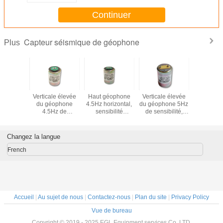
Continuer
Capteur séismique de géophone
Plus
ophone
Verticale élevée
Haut géophone
Verticale élevée
EG-15-
rizontal,
du géophone
4.5Hz horizontal,
du géophone 5Hz
géoph
ur de
4.5Hz de
sensibilité
de sensibilité,
omnidirec
e de 4,5
sensibilité,
100V/m/s de
sensibilité
à 15 
nsibilité
sensibilité
sensibilité
80V/m/s, capteur
V/m/s
100V/m/s
de géophone de 5
Changez la langue
hertz
French
Accueil
|
Au sujet de nous
|
Contactez-nous
|
Plan du site
|
Privacy Policy
Vue de bureau
Copyright © 2019 - 2025 EGL Equipment services Co.,LTD.