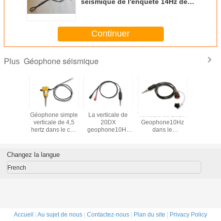
séismique de l'enquête 14Hz de
réfraction
Continuer
Géophone séismique
Plus
icale
Géophone simple
La verticale de
Verticale de 20DX
Géophone
que du
verticale de 4,5
20DX
Geophone10Hz
sensibili
e 4.5Hz
hertz dans le cas
geophone10Hz
dans le
verti
c le
de terre sans
en Marsh Case
connecteur
cteur
connecteur
s'est terminée
masculin
fes de
avec le
d'ajustement de
Changez la langue
 avec le
connecteur
vis de Marsh
 chef de
d'agrafes de
Case Terminated
French
m
Muller
With KCK
Accueil
|
Au sujet de nous
|
Contactez-nous
|
Plan du site
|
Privacy Policy