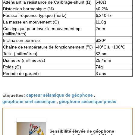
Atténuant la résistance de Calibrage-shunt (Ω)
640Ω
Distorsion harmonique (%)
<0.2%
Fausse fréquence typique (hertz)
≧240Hz
La masse en mouvement (G)
11.6g
Cas typique pour lover le mouvement pp
2mm
(millimètres)
Inclinaison permise
≦20º
Chaîne de température de fonctionnement (℃)
-40℃ à +100℃
Taille (millimètres)
32mm
Diamètre (millimètres)
25.4mm
Poids (G)
74g
Période de garantie
3 ans
capteur séismique de géophone
Étiquettes:
,
géophone sm4 séismique
géophone séismique précis
,
Sensibilité élevée de géophone