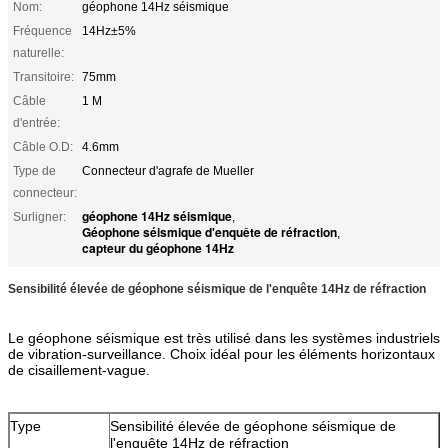
Nom:
géophone 14Hz séismique
Fréquence
14Hz±5%
naturelle:
Transitoire:
75mm
Câble
1 M
d'entrée:
Câble O.D:
4.6mm
Type de
Connecteur d'agrafe de Mueller
connecteur:
géophone 14Hz séismique
Surligner:
,
Géophone séismique d'enquête de réfraction
,
capteur du géophone 14Hz
Sensibilité élevée de géophone séismique de l'enquête 14Hz de réfraction
Le géophone séismique est très utilisé dans les systèmes industriels
de vibration-surveillance. Choix idéal pour les éléments horizontaux
de cisaillement-vague.
Type
Sensibilité élevée de géophone séismique de
l'enquête 14Hz de réfraction