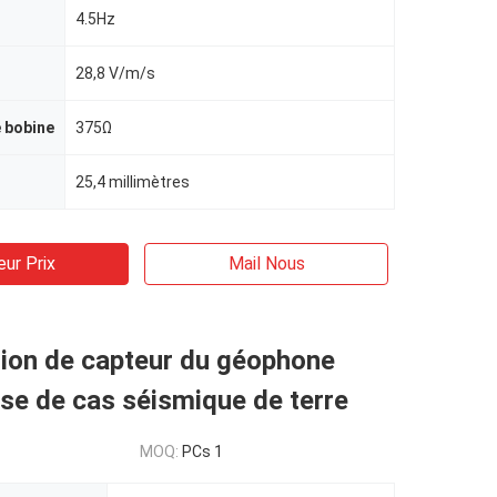
4.5Hz
28,8 V/m/s
 bobine
375Ω
25,4 millimètres
eur Prix
Mail Nous
ion de capteur du géophone
se de cas séismique de terre
MOQ:
PCs 1