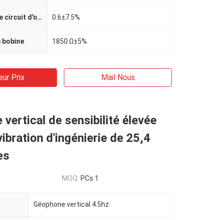
Atténuation de circuit d'ouverture
0.6±7.5%
 bobine
1850 Ω±5%
eur Prix
Mail Nous
vertical de sensibilité élevée
vibration d'ingénierie de 25,4
es
MOQ:
PCs 1
Géophone vertical 4.5hz