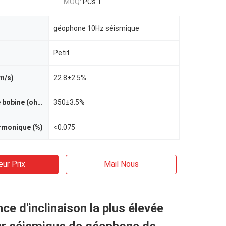
MOQ:
PCs 1
géophone 10Hz séismique
Petit
/m/s)
22.8±2.5%
Résistance de bobine (ohm)
350±3.5%
rmonique (%)
<0.075
eur Prix
Mail Nous
nce d'inclinaison la plus élevée