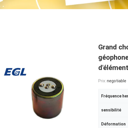
Grand cho
géophone 
d'élémen
Prix:
negotiable
Fréquence her
sensibilité
Déformation