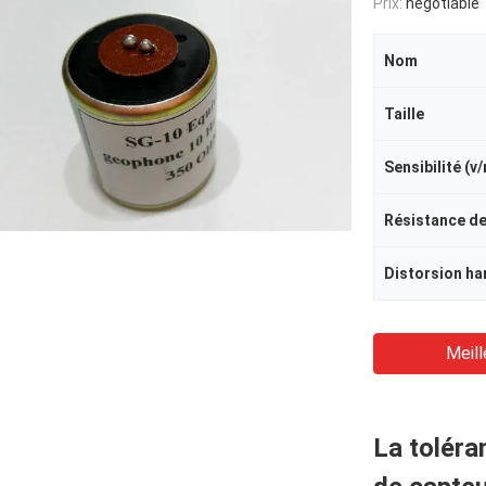
Prix:
negotiable
Nom
Taille
Sensibilité (v
Distorsion ha
Meill
La toléra