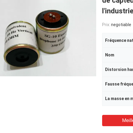
de capte
l'industr
Prix:
negotiable
Nom
Distorsion ha
Meill