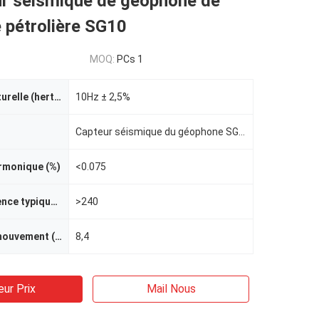
ur séismique de géophone de
ie pétrolière SG10
MOQ:
PCs 1
Fréquence naturelle (hertz)
10Hz ± 2,5%
Capteur séismique du géophone SG10
rmonique (%)
<0.075
Fausse fréquence typique (hertz )
>240
La masse en mouvement (G)
8,4
eur Prix
Mail Nous