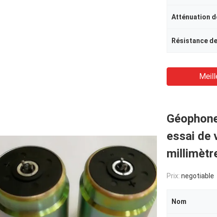
Résistance de
Meill
Géophone 
essai de 
millimètr
Prix:
negotiable
Nom