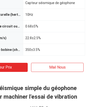
Capteur séismique de géophone
Fréquence naturelle (hertz)
10Hz
Atténuation de circuit ouvert
0.68±5%
/m/s)
22.8±2.5%
Résistance de bobine (ohm)
350±3.5%
eur Prix
Mail Nous
séismique simple du géophone
 machiner l'essai de vibration