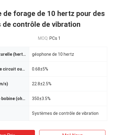
 de forage de 10 hertz pour des
de contrôle de vibration
MOQ:
PCs 1
Fréquence naturelle (hertz)
géophone de 10 hertz
Atténuation de circuit ouvert
0.68±5%
/m/s)
22.8±2.5%
Résistance de bobine (ohm)
350±3.5%
Systèmes de contrôle de vibration