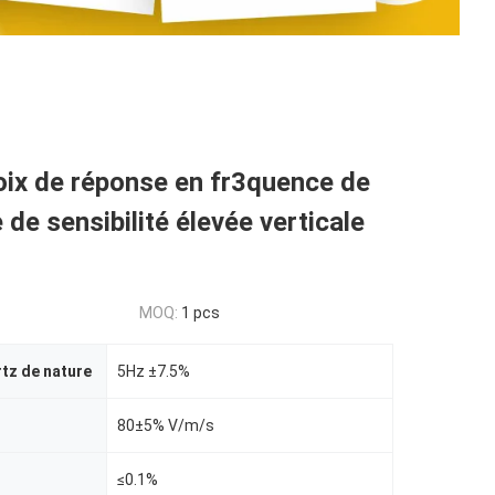
ix de réponse en fr3quence de
de sensibilité élevée verticale
t
MOQ:
1 pcs
tz de nature
5Hz ±7.5%
80±5% V/m/s
≤0.1%