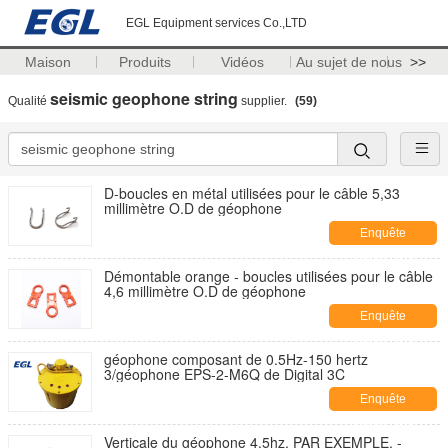
EGL Equipment services Co.,LTD
Maison
Produits
Vidéos
Au sujet de nous
>>
seismic geophone string
Qualité
supplier.
(59)
D-boucles en métal utilisées pour le câble 5,33
millimètre O.D de géophone
Enquête
maintenant
Démontable orange - boucles utilisées pour le câble
4,6 millimètre O.D de géophone
Enquête
maintenant
géophone composant de 0.5Hz-150 hertz
3/géophone EPS-2-M6Q de Digital 3C
Enquête
maintenant
Verticale du géophone 4.5hz, PAR EXEMPLE. -