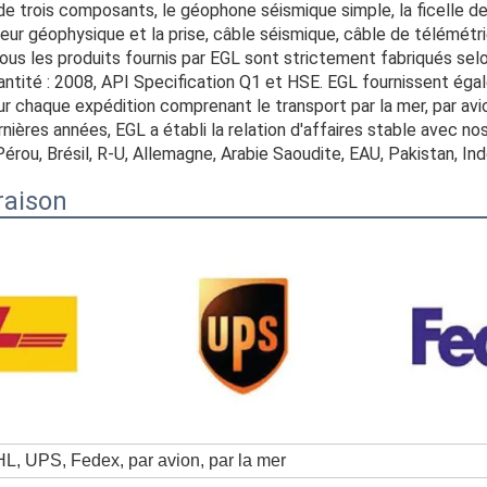
e trois composants, le géophone séismique simple, la ficelle de
ur géophysique et la prise, câble séismique, câble de télémétrie,
Tous les produits fournis par EGL sont strictement fabriqués sel
tité : 2008, API Specification Q1 et HSE. EGL fournissent égale
ur chaque expédition comprenant le transport par la mer, par avi
ières années, EGL a établi la relation d'affaires stable avec nos
Pérou, Brésil, R-U, Allemagne, Arabie Saoudite, EAU, Pakistan, Inde
raison
L, UPS, Fedex, par avion, par la mer