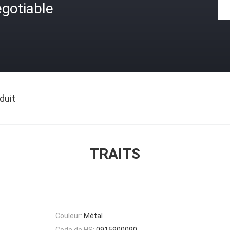
gotiable
duit
TRAITS
Couleur:
Métal
Code de HS:
0915900090