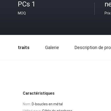
PCs 1
ne
MOQ
Prix
traits
Galerie
Description de pro
Caractéristiques
Nom:
D-boucles en métal
Utilisé pour:
Câble de géophone