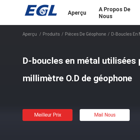
A Propos De
Aperçu
Nous
Aperçu
/
Produits
/
Pièces De Géophone
/
D-Boucles En M
D-boucles en métal utilisées 
millimètre O.D de géophone
Meilleur Prix
Mail Nous