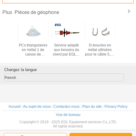
Pièces de géophone
Plus
ristique
PCs triangulaires
Service adapté
D-boucles en
Le géopho
specte
en métal 1 de
aux besoins du
métal utilisées
partie/du
onnement
caisse de
client par EGL01
pour le câble 5,33
vie foncti
sentation
géophone de plat
standard de cas
millimètre O.D de
du cas 
 du cas
fournis avec le
de terre du
géophone
terre
 terre de
boulon de vis
géophone
géopho
Changez la langue
hone
ISO9001
long
French
Accueil
|
Au sujet de nous
|
Contactez-nous
|
Plan du site
|
Privacy Policy
Vue de bureau
Copyright © 2019 - 2025 EGL Equipment services Co.,LTD.
All rights reserved.