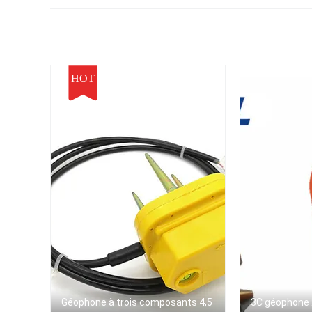
Marsh Case Terminated
With KCK
HOT
Géophone à trois composants 4,5
3C géophone 