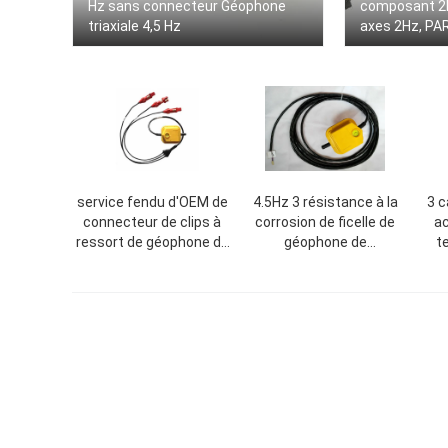
Hz sans connecteur Géophone
composant 2H
triaxiale 4,5 Hz
axes 2Hz, PAR
service fendu d'OEM de
4.5Hz 3 résistance à la
3 
connecteur de clips à
corrosion de ficelle de
ac
ressort de géophone du
géophone de
t
composant 4.5Hz trois
composant/trois
75m
composants