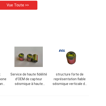
Vue Toute >>
x
Service de haute fidélité
structure forte de
hone
d'OEM de capteur
représentation fiable
lance
séismique à haute
séismique verticale du
pecte
fréquence de géophone
capteur 60Hz