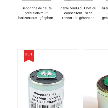
Géophone de haute
câble fendu du Chef du
Gra
précision/multi
connecteur 1m de
horizontaux - géophone
ressort du géophone
géo
séismique de fréquence
4.5Hz séismique
horizontal
HOT