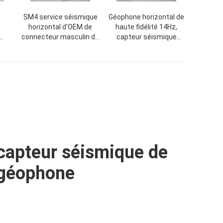
SM4 service séismique
Géophone horizontal de
horizontal d'OEM de
haute fidélité 14Hz,
connecteur masculin du
capteur séismique
 du
géophone 10Hz KCK
horizontal
capteur séismique de
géophone