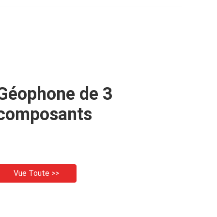
terminal 75mm
géophone
Géophone de 3
composants
Vue Toute >>