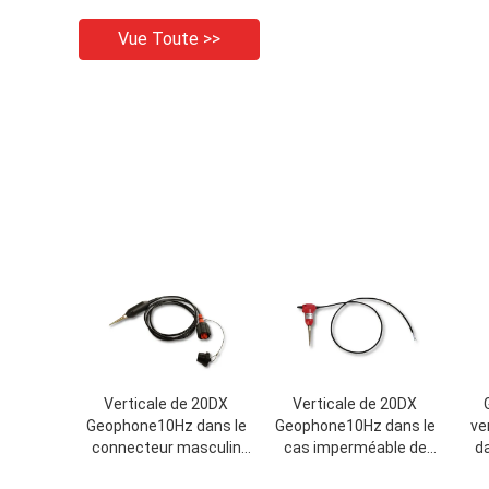
Vue Toute >>
Verticale de 20DX
Verticale de 20DX
Geophone10Hz dans le
Geophone10Hz dans le
ve
connecteur masculin
cas imperméable de
da
d'ajustement de vis de
terre sans connecteur