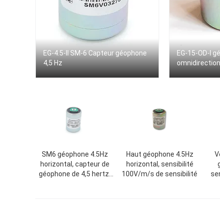
EG-4.5-II SM-6 Capteur géophone
EG-15-OD-I g
4,5 Hz
omnidirection
SM6 géophone 4.5Hz
Haut géophone 4.5Hz
V
horizontal, capteur de
horizontal, sensibilité
géophone de 4,5 hertz,
100V/m/s de sensibilité
sen
sensibilité 28,8 V/m/s
80
gé