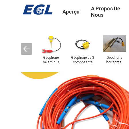
A Propos De
Aperçu
Nous
âble
Cable
Cable
Pièces de
drophone
connecteur
connecteur
géophone
sous-marin
séismique