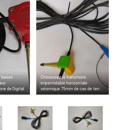
l basse
Choisissez la transitoire
eur
imperméable horizontale
ne de Digital
séismique 75mm de cas de terre
du géophone 4.5Hz