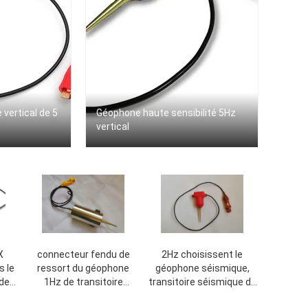
vertical de 5
Géophone haute sensibilité 5Hz
vertical
X
connecteur fendu de
2Hz choisissent le
 le
ressort du géophone
géophone séismique,
de
1Hz de transitoire
transitoire séismique du
cteur
verticale séismique du
capteur 75mm de