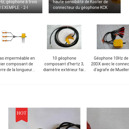
z, géophone à trois
haute sensibilité de Kooter de
 EXEMPLE. - 2-I
connecteur du géophone KCK
cas imperméable en
10 géophone
Géophone 10Hz de
ier composant de
composant d'hertz 3,
20DX avec le conne
erre de la longueur
diamètre extérieur fait
d'agrafe de Mueller
m de transitoire de
sur commande de
haute sensibilit
la ficelle 10Hz
géophone de GS 20DX
HOT