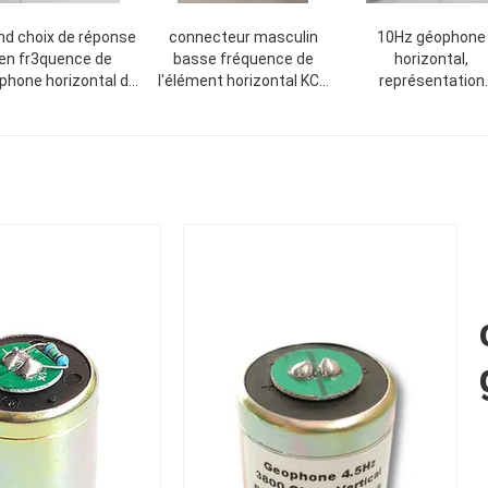
nd choix de réponse
connecteur masculin
10Hz géophone
en fr3quence de
basse fréquence de
horizontal,
phone horizontal de
l'élément horizontal KCK
représentation
haute sensibilité
du géophone 5Hz
séismique d'écurie
géophone SM4