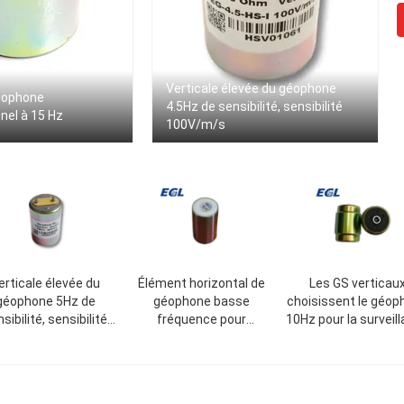
Verticale élevée du géophone
éophone
4.5Hz de sensibilité, sensibilité
nel à 15 Hz
100V/m/s
erticale élevée du
Élément horizontal de
Les GS verticau
géophone 5Hz de
géophone basse
choisissent le géop
sibilité, sensibilité
fréquence pour
10Hz pour la surveil
V/m/s, capteur de
l'enquête séismique
de sécurité qui res
ophone de 5 hertz
profonde
l'environnement