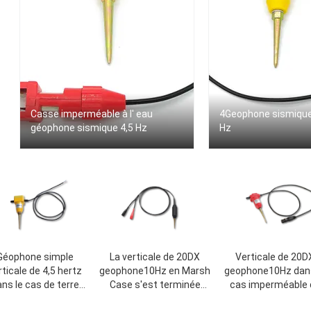
Casse imperméable à l' eau
4Geophone sismique 
géophone sismique 4,5 Hz
Hz
Géophone simple
La verticale de 20DX
Verticale de 20D
rticale de 4,5 hertz
geophone10Hz en Marsh
geophone10Hz dans
ns le cas de terre
Case s'est terminée
cas imperméable 
sans connecteur
avec le connecteur
terre avec le conne