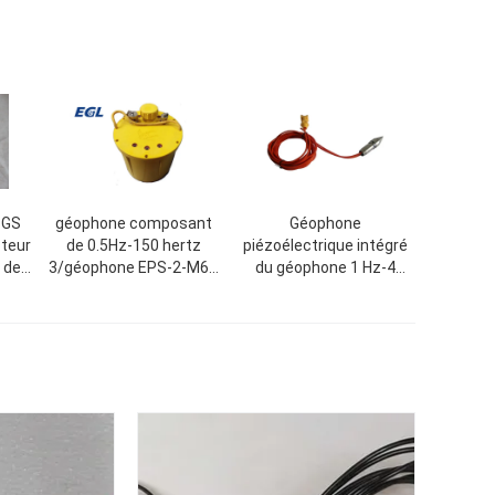
 GS
géophone composant
Géophone
cteur
de 0.5Hz-150 hertz
piézoélectrique intégré
 de
3/géophone EPS-2-M6Q
du géophone 1 Hz-4
é
de Digital 3C
kilohertz LC0168BM d'IC