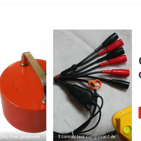
d'agrafes de Muller
femelle de XLR
2Hz, trois géophone
3 connecteur composant de